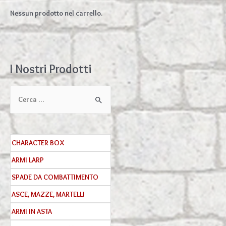
Nessun prodotto nel carrello.
I Nostri Prodotti
C
e
r
c
CHARACTER BOX
a
ARMI LARP
:
SPADE DA COMBATTIMENTO
ASCE, MAZZE, MARTELLI
ARMI IN ASTA