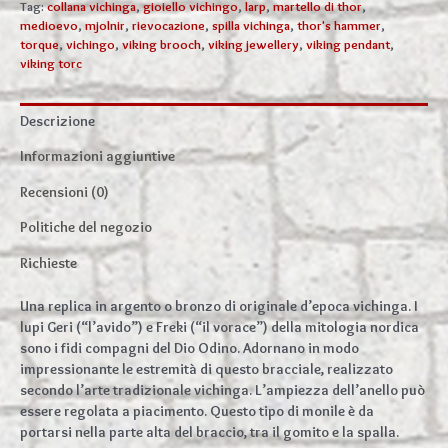
o
Tag:
collana vichinga
,
gioiello vichingo
,
larp
,
martello di thor
,
medioevo
,
mjolnir
,
rievocazione
,
spilla vichinga
,
thor's hammer
,
bronzo
torque
,
vichingo
,
viking brooch
,
viking jewellery
,
viking pendant
,
quantità
viking torc
Descrizione
Informazioni aggiuntive
Recensioni (0)
Politiche del negozio
Richieste
Una replica in argento o bronzo di originale d’epoca vichinga. I
lupi Geri (“l’avido”) e Freki (“il vorace”) della mitologia nordica
sono i fidi compagni del Dio Odino. Adornano in modo
impressionante le estremità di questo bracciale, realizzato
secondo l’arte tradizionale vichinga. L’ampiezza dell’anello può
essere regolata a piacimento. Questo tipo di monile è da
portarsi nella parte alta del braccio, tra il gomito e la spalla.