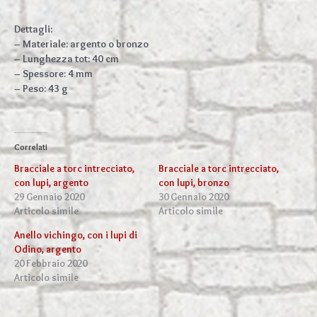
Dettagli:
– Materiale: argento o bronzo
– Lunghezza tot: 40 cm
– Spessore: 4 mm
– Peso: 43 g
Correlati
Bracciale a torc intrecciato,
Bracciale a torc intrecciato,
con lupi, argento
con lupi, bronzo
29 Gennaio 2020
30 Gennaio 2020
Articolo simile
Articolo simile
Anello vichingo, con i lupi di
Odino, argento
20 Febbraio 2020
Articolo simile