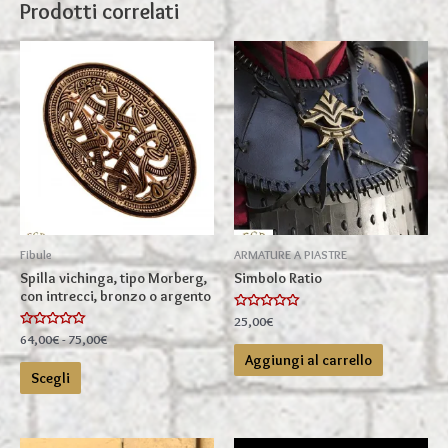
Prodotti correlati
Fibule
ARMATURE A PIASTRE
Spilla vichinga, tipo Morberg,
Simbolo Ratio
con intrecci, bronzo o argento
Valutato
25,00
€
0
Valutato
Fascia
64,00
€
-
75,00
€
su
0
di
5
Aggiungi al carrello
su
Questo
prezzo:
5
Scegli
prodotto
da
ha
64,00€
a
più
75,00€
varianti.