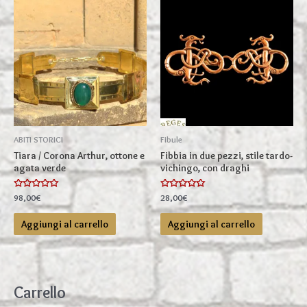
Le
opzioni
possono
essere
scelte
nella
pagina
del
prodotto
ABITI STORICI
Fibule
Tiara / Corona Arthur, ottone e
Fibbia in due pezzi, stile tardo-
agata verde
vichingo, con draghi
Valutato
Valutato
98,00
€
28,00
€
0
0
su
su
5
5
Aggiungi al carrello
Aggiungi al carrello
Carrello