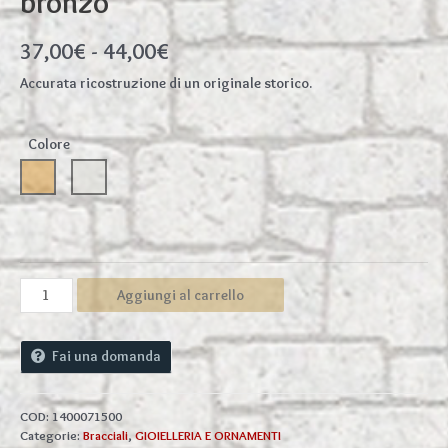
bronzo
Fascia
37,00
€
-
44,00
€
di
Accurata ricostruzione di un originale storico.
prezzo:
da
Colore
37,00€
a
44,00€
Bracciale
Aggiungi al carrello
lungo
a
torc
Fai una domanda
intrecciato,
con
lupi,
COD:
1400071500
argento
Categorie:
Bracciali
,
GIOIELLERIA E ORNAMENTI