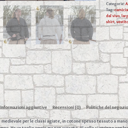
nera
Categorie:
A
o
Tag:
camicia
bianca
dal vivo
,
lar
quantità
shirt
,
vestit
Informazioni aggiuntive
Recensioni (0)
Politiche del negozi
le medievale per le classi agiate, in cotone spesso tessuto a man
mpo. Ha un taglio ampio ma non svasato. Al collo si stringe con lac