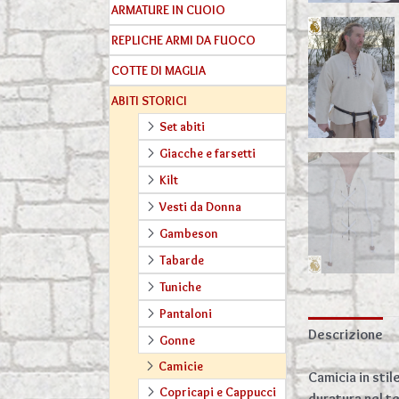
ARMATURE IN CUOIO
REPLICHE ARMI DA FUOCO
COTTE DI MAGLIA
ABITI STORICI
Set abiti
Giacche e farsetti
Kilt
Vesti da Donna
Gambeson
Tabarde
Tuniche
Pantaloni
Descrizione
Gonne
Camicie
Camicia in sti
Copricapi e Cappucci
duratura nel te