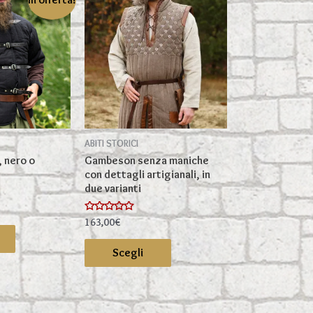
ABITI STORICI
 nero o
Gambeson senza maniche
con dettagli artigianali, in
due varianti
rezzo
Valutato
163,00
€
Questo
0
tuale
su
Questo
prodotto
5
Scegli
prodotto
,00€.
ha
ha
più
più
varianti.
varianti.
Le