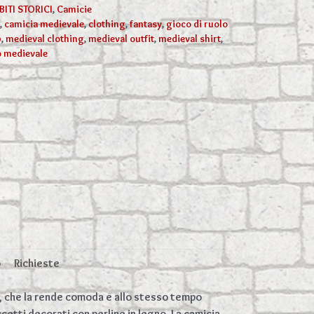
BITI STORICI
,
Camicie
,
camicia medievale
,
clothing
,
fantasy
,
gioco di ruolo
p
,
medieval clothing
,
medieval outfit
,
medieval shirt
,
o medievale
o
Richieste
o, che la rende comoda e allo stesso tempo
cetti decorati con perline in legno. La camicia