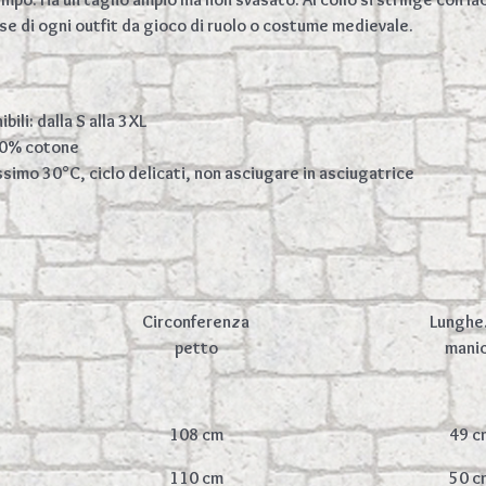
ase di ogni outfit da gioco di ruolo o costume medievale.
bili: dalla S alla 3XL
100% cotone
ssimo 30°C, ciclo delicati, non asciugare in asciugatrice
Circonferenza
Lunghe
petto
mani
108 cm
49 c
110 cm
50 c