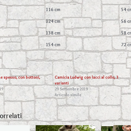
116 cm
54 c
124 cm
56 c
138 cm
58 c
154 cm
72 c
e spesso, con bottoni,
Camicia Ludwig con lacci al collo, 3
varianti
19
29 Settembre 2019
Articolo simile
orrelati