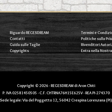
opzioni
opzioni
possono
possono
essere
essere
scelte
scelte
nella
nella
pagina
pagina
Riguardo REGESDREAM
Termini e Condizi
del
del
Contatti
Politiche sulla Pri
prodotto
prodotto
Guida sulle Taglie
Rivenditori Autori
Copyrights
Entra nella Nostr
Copyright © 2026 - REGESDREAM di Aron Chiti
P. IVA 02581450505 - C.F. CHTRNA76H15E625V - REA PI-274370
Sede legale: Via del Poggetto 12, 56042 Crespina Lorenzana (PI)