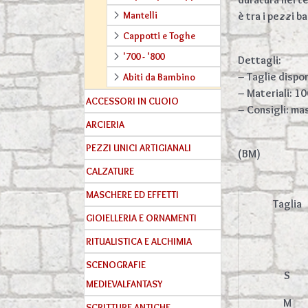
Mantelli
è tra i pezzi b
Cappotti e Toghe
'700 - '800
Dettagli:
– Taglie disponi
Abiti da Bambino
– Materiali: 
ACCESSORI IN CUOIO
– Consigli: ma
ARCIERIA
PEZZI UNICI ARTIGIANALI
(BM)
CALZATURE
MASCHERE ED EFFETTI
Taglia
GIOIELLERIA E ORNAMENTI
RITUALISTICA E ALCHIMIA
SCENOGRAFIE
S
MEDIEVALFANTASY
M
SCRITTURE ANTICHE