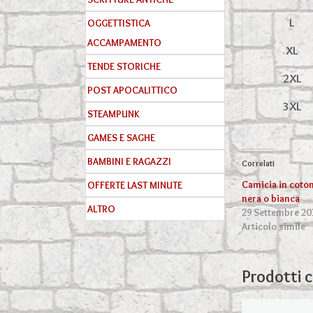
L
OGGETTISTICA
ACCAMPAMENTO
XL
TENDE STORICHE
2XL
POST APOCALITTICO
3XL
STEAMPUNK
GAMES E SAGHE
BAMBINI E RAGAZZI
Correlati
Camicia in coton
OFFERTE LAST MINUTE
nera o bianca
ALTRO
29 Settembre 20
Articolo simile
Prodotti c