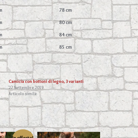
m
78 cm
m
80 cm
m
84 cm
m
85 cm
Camicia con bottoni di legno, 3 varianti
27 Settembre 2019
Articolo simile
In offerta!