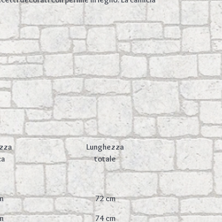
zza
Lunghezza
ca
totale
m
72 cm
m
74 cm