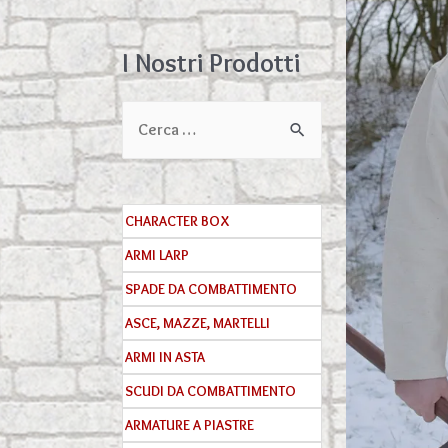
I Nostri Prodotti
C
e
r
c
CHARACTER BOX
a
ARMI LARP
:
SPADE DA COMBATTIMENTO
ASCE, MAZZE, MARTELLI
ARMI IN ASTA
SCUDI DA COMBATTIMENTO
ARMATURE A PIASTRE