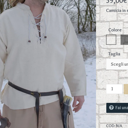
59,00
€
Camicia in 
Colore
Taglia
Camicia
in
cotone
spesso,
Fai u
con
lacci,
COD:
N/A