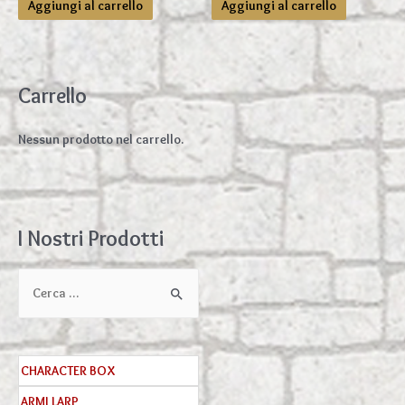
5
5
Aggiungi al carrello
Aggiungi al carrello
era:
è:
205,00€.
188,00€.
Carrello
Nessun prodotto nel carrello.
I Nostri Prodotti
C
e
r
c
CHARACTER BOX
a
ARMI LARP