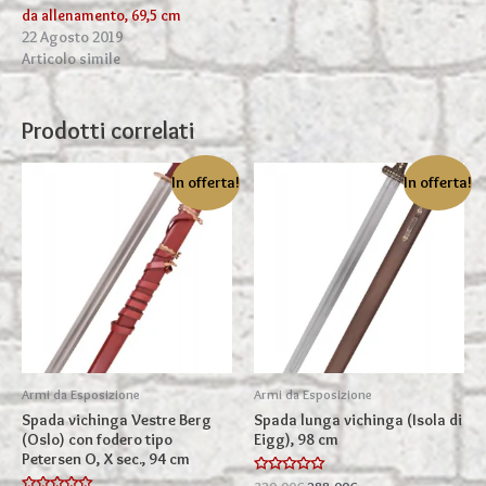
da allenamento, 69,5 cm
22 Agosto 2019
Articolo simile
Prodotti correlati
In offerta!
In offerta!
Armi da Esposizione
Armi da Esposizione
Spada vichinga Vestre Berg
Spada lunga vichinga (Isola di
(Oslo) con fodero tipo
Eigg), 98 cm
Petersen O, X sec., 94 cm
Valutato
Il
Il
320,00
€
288,00
€