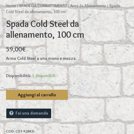
Home
/
SPADE DA COMBATTIMENTO
/
Armi da Allenamento
/ Spada
Cold Steel da allenamento, 100 cm
Spada Cold Steel da
allenamento, 100 cm
59,00
€
Arma Cold Steel a una mano e mezza.
Disponibilità:
1 disponibili
Spada
Aggiungi al carrello
Cold
Steel
da
Fai una domanda
allenamento,
100
cm
COD:
CST-92BKS