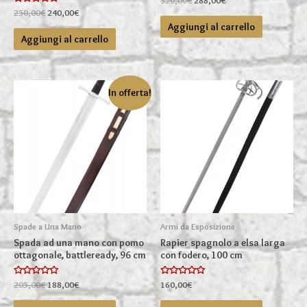
0
prezzo
prezzo
Valutato
Il
Il
250,00
€
240,00
€
su
0
originale
attuale
prezzo
prezzo
5
Aggiungi al carrello
su
era:
è:
originale
attuale
5
Aggiungi al carrello
320,00€.
288,00€.
era:
è:
250,00€.
240,00€.
In offerta!
Spade a Una Mano
Armi da Esposizione
Spada ad una mano con pomo
Rapier spagnolo a elsa larga
ottagonale, battleready, 96 cm
con fodero, 100 cm
Valutato
Il
Il
Valutato
205,00
€
188,00
€
160,00
€
0
0
prezzo
prezzo
su
su
originale
attuale